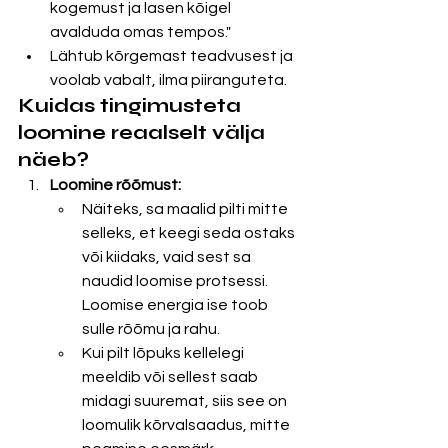
kogemust ja lasen kõigel 
avalduda omas tempos."
Lähtub kõrgemast teadvusest ja 
voolab vabalt, ilma piiranguteta.
Kuidas tingimusteta 
loomine reaalselt välja 
näeb?
Loomine rõõmust:
Näiteks, sa maalid pilti mitte 
selleks, et keegi seda ostaks 
või kiidaks, vaid sest sa 
naudid loomise protsessi. 
Loomise energia ise toob 
sulle rõõmu ja rahu.
Kui pilt lõpuks kellelegi 
meeldib või sellest saab 
midagi suuremat, siis see on 
loomulik kõrvalsaadus, mitte 