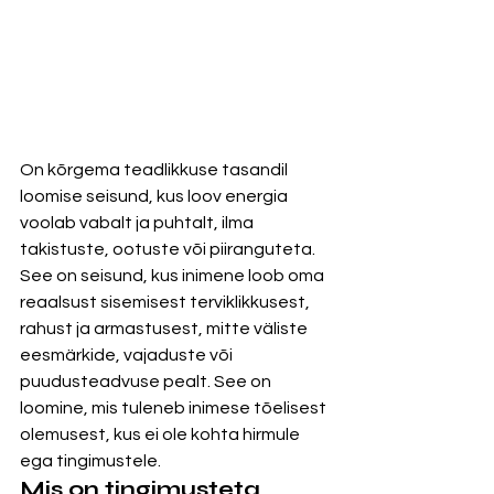
On kõrgema teadlikkuse tasandil 
loomise seisund, kus loov energia 
voolab vabalt ja puhtalt, ilma 
takistuste, ootuste või piiranguteta. 
See on seisund, kus inimene loob oma 
reaalsust sisemisest terviklikkusest, 
rahust ja armastusest, mitte väliste 
eesmärkide, vajaduste või 
puudusteadvuse pealt. See on 
loomine, mis tuleneb inimese tõelisest 
olemusest, kus ei ole kohta hirmule 
ega tingimustele.
Mis on tingimusteta 