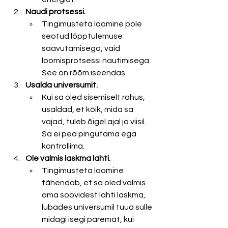
Naudi protsessi.
Tingimusteta loomine pole 
seotud lõpptulemuse 
saavutamisega, vaid 
loomisprotsessi nautimisega. 
See on rõõm iseendas.
Usalda universumit.
Kui sa oled sisemiselt rahus, 
usaldad, et kõik, mida sa 
vajad, tuleb õigel ajal ja viisil. 
Sa ei pea pingutama ega 
kontrollima.
Ole valmis laskma lahti.
Tingimusteta loomine 
tähendab, et sa oled valmis 
oma soovidest lahti laskma, 
lubades universumil tuua sulle 
midagi isegi paremat, kui 