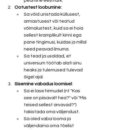
peamine eesmärk.
Ootustest loobumine:
Sa võid unistada küllusest, 
armastusest või teatud 
võimalustest, kuid sa ei hoia 
sellest kramplikult kinni ega 
pane tingimusi, kuidas ja millal 
need peavad ilmuma.
Sa tead ja usaldad, et 
universum töötab alati sinu 
heaks ja tulemused tulevad 
õigel ajal.
Sisemine vabadus loomisel:
Sa ei lase hirmudel (nt "Kas 
see on piisavalt hea?" või "Mis 
teised sellest arvavad?") 
takistada oma väljendust.
Sa oled vaba looma ja 
väljendama oma tõelist 