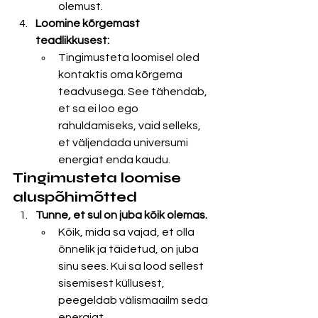
olemust.
Loomine kõrgemast 
teadlikkusest:
Tingimusteta loomisel oled 
kontaktis oma kõrgema 
teadvusega. See tähendab, 
et sa ei loo ego 
rahuldamiseks, vaid selleks, 
et väljendada universumi 
energiat enda kaudu.
Tingimusteta loomise 
aluspõhimõtted
Tunne, et sul on juba kõik olemas.
Kõik, mida sa vajad, et olla 
õnnelik ja täidetud, on juba 
sinu sees. Kui sa lood sellest 
sisemisest küllusest, 
peegeldab välismaailm seda 
energiat.