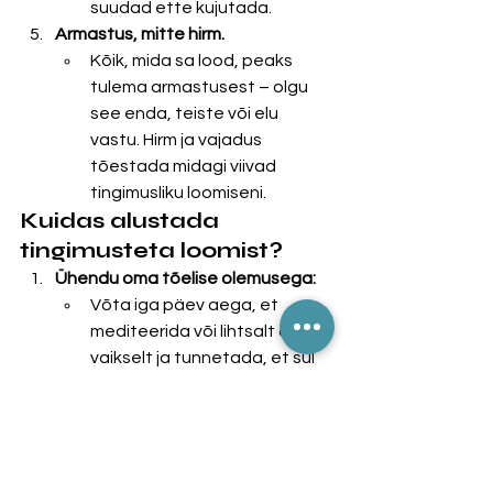
suudad ette kujutada.
Armastus, mitte hirm.
Kõik, mida sa lood, peaks 
tulema armastusest – olgu 
see enda, teiste või elu 
vastu. Hirm ja vajadus 
tõestada midagi viivad 
tingimusliku loomiseni.
Kuidas alustada 
tingimusteta loomist?
Ühendu oma tõelise olemusega:
Võta iga päev aega, et 
mediteerida või lihtsalt olla 
vaikselt ja tunnetada, et sul 
on juba kõik olemas.
Küsi endalt: 
"Kui mul ei oleks 
ühtegi hirmu või vajadust 
tõestada midagi, mida ma 
tahaksin luua?"