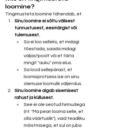
loomine?
Tingimusteta loomine tähendab, et:
Sinu loomine ei sõltu välisest 
tunnustusest, eesmärgist või 
tulemusest.
Sa ei loo selleks, et midagi 
tõestada, saada midagi 
väljastpoolt või et täita 
mingit "auku" oma elus.
Sa lood sellepärast, et 
loomisprotsess ise on sinu 
olemuse loomulik väljendus.
Sinu loomine algab sisemisest 
rahust ja küllusest.
See ei ole seotud hirmudega 
(nt. "Ma pean looma selle, et 
olla väärtuslik"), vaid teadliku 
mõistmisega, et sul on juba 