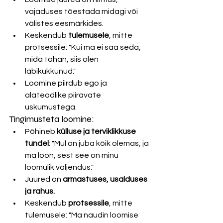
vajaduses tõestada midagi või 
välistes eesmärkides.
Keskendub 
tulemusele
, mitte 
protsessile: "Kui ma ei saa seda, 
mida tahan, siis olen 
läbikukkunud."
Loomine piirdub ego ja 
alateadlike piiravate 
uskumustega.
Tingimusteta loomine:
Põhineb 
külluse ja terviklikkuse 
tundel
: "Mul on juba kõik olemas, ja 
ma loon, sest see on minu 
loomulik väljendus."
Juured on 
armastuses, usalduses 
ja rahus.
Keskendub 
protsessile
, mitte 
tulemusele: "Ma naudin loomise 