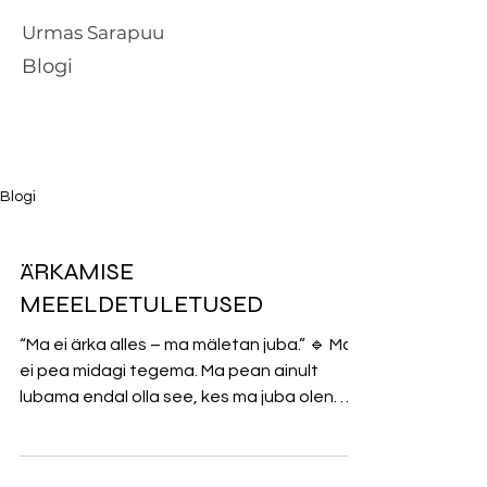
Urmas Sarapuu
Blogi
Blogi
ÄRKAMISE
MEEELDETULETUSED
“Ma ei ärka alles – ma mäletan juba.” 🔹 Ma
ei pea midagi tegema. Ma pean ainult
lubama endal olla see, kes ma juba olen. 🔹
See, mida ma...