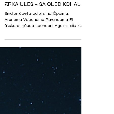
ÄRKA ÜLES – SA OLED KOHAL
Sind on õpetatud otsima. Õppima.
Arenema. Vabanema. Parandama. Et
ükskord… jõuda iseendani. Aga mis siis, kui
see ise , keda sa otsid –on...