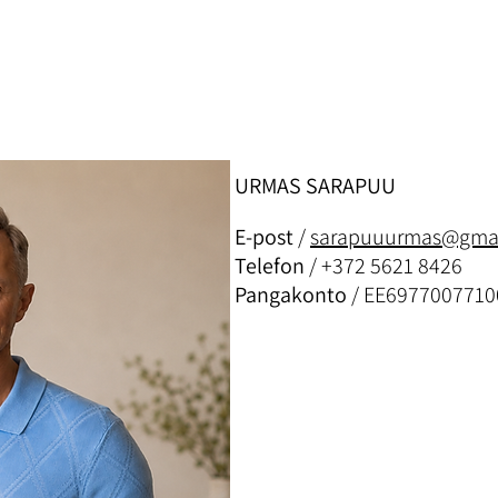
URMAS SARAPUU
E-post
/
sarapuuurmas@gma
Telefon
/ +372 5621 8426
Pangakonto
/ EE6977007710