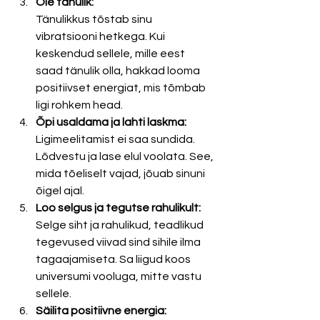
Ole tänulik: 
Tänulikkus tõstab sinu 
vibratsiooni hetkega. Kui 
keskendud sellele, mille eest 
saad tänulik olla, hakkad looma 
positiivset energiat, mis tõmbab 
ligi rohkem head.
Õpi usaldama ja lahti laskma: 
Ligimeelitamist ei saa sundida. 
Lõdvestu ja lase elul voolata. See, 
mida tõeliselt vajad, jõuab sinuni 
õigel ajal.
Loo selgus ja tegutse rahulikult: 
Selge siht ja rahulikud, teadlikud 
tegevused viivad sind sihile ilma 
tagaajamiseta. Sa liigud koos 
universumi vooluga, mitte vastu 
sellele.
Säilita positiivne energia: 