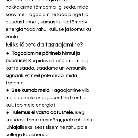
hakkaksime tõmbama ligi seda, mida 
soovime. Tagaajamine loob pinget ja 
puudustunnet, samas kui ligitõmbav 
energia toob rahu, külluse ja loomuliku 
voolu.
Miks lõpetada tagaajamine?
🔸 
Tagaajamine põhineb hirmul ja 
puudusel.
 Kui pidevalt püüame midagi 
kätte saada, saadame universumile 
signaali, et meil pole seda, mida 
tahame.
🔸 
See kurnab meid.
 Tagaajamine viib 
meid eemale praegusest hetkest ja 
kulutab meie energiat.
🔸 
Tulemus ei vasta ootustele.
 Isegi 
kui saavutame eesmärgi, jääb rahulolu 
lühiajaliseks, sest sisemine rahu pole 
sellega kaasnenud.