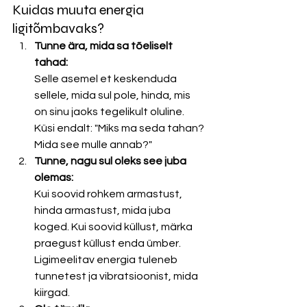
Kuidas muuta energia 
ligitõmbavaks?
Tunne ära, mida sa tõeliselt 
tahad: 
Selle asemel et keskenduda 
sellele, mida sul pole, hinda, mis 
on sinu jaoks tegelikult oluline. 
Küsi endalt: "Miks ma seda tahan? 
Mida see mulle annab?"
Tunne, nagu sul oleks see juba 
olemas: 
Kui soovid rohkem armastust, 
hinda armastust, mida juba 
koged. Kui soovid küllust, märka 
praegust küllust enda ümber. 
Ligimeelitav energia tuleneb 
tunnetest ja vibratsioonist, mida 
kiirgad.