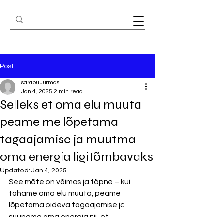
Post
sarapuuurmas
Jan 4, 2025
2 min read
Selleks et oma elu muuta
peame me lõpetama
tagaajamise ja muutma
oma energia ligitõmbavaks
Updated:
Jan 4, 2025
See mõte on võimas ja täpne – kui 
tahame oma elu muuta, peame 
lõpetama pideva tagaajamise ja 
suunama oma energia nii, et 