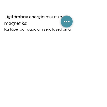
Ligitõmbav energia muutub 
magnetiks:
Kui lõpetad tagaajamise ja lased oma 
energial voolata rahulikult, hakkab elu 
pakkuma sulle võimalusi ja kogemusi, 
mida soovid. Sa tõmbad ligi inimesi, 
olukordi ja ressursse, mis aitavad sind 
edasi viia – ja see toimub loomulikult, 
ilma vastupanuta.
🌟 
Sa ei pea midagi taga ajama – sa 
juba oled kõik, mida vajad, ja see 
tõmbab ligi just need asjad, mis sind 
täiendavad.
 🌟