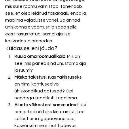
mis sulle rõõmu valmistab, tähendab 
see, et oled leidnud tasakaalu enda ja 
maailma vajaduste vahel. Sa annad 
ühiskonnale väärtust ja saad selle 
eest tasustatud, samal ajal ise 
kasvades ja arenedes.
Kuidas selleni jõuda?
Kuula oma rõõmuallikaid.
 Mis on 
see, mis paneb sind unustama aja 
ja ruumi?
Märka takistusi.
 Kas takistuseks 
on hirm, kahtlused või 
ühiskondlikud ootused? Õpi 
nendega teadlikult tegelema.
Alusta väikestest sammudest.
 Kui 
armastad näiteks kirjutamist, tee 
sellest oma igapäevane osa, 
kasvõi kümme minutit päevas.