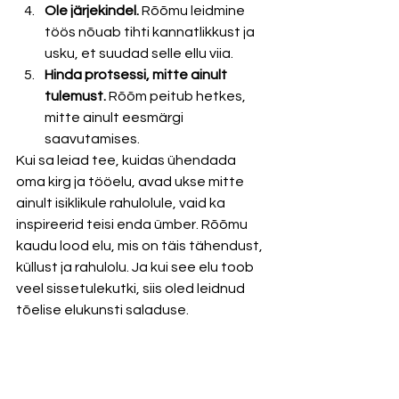
Ole järjekindel.
 Rõõmu leidmine 
töös nõuab tihti kannatlikkust ja 
usku, et suudad selle ellu viia.
Hinda protsessi, mitte ainult 
tulemust.
 Rõõm peitub hetkes, 
mitte ainult eesmärgi 
saavutamises.
Kui sa leiad tee, kuidas ühendada 
oma kirg ja tööelu, avad ukse mitte 
ainult isiklikule rahulolule, vaid ka 
inspireerid teisi enda ümber. Rõõmu 
kaudu lood elu, mis on täis tähendust, 
küllust ja rahulolu. Ja kui see elu toob 
veel sissetulekutki, siis oled leidnud 
tõelise elukunsti saladuse.