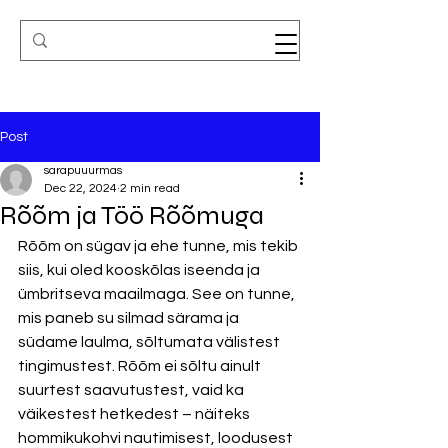
Post
sarapuuurmas
Dec 22, 2024
2 min read
Rõõm ja Töö Rõõmuga
Rõõm on sügav ja ehe tunne, mis tekib 
siis, kui oled kooskõlas iseenda ja 
ümbritseva maailmaga. See on tunne, 
mis paneb su silmad särama ja 
südame laulma, sõltumata välistest 
tingimustest. Rõõm ei sõltu ainult 
suurtest saavutustest, vaid ka 
väikestest hetkedest – näiteks 
hommikukohvi nautimisest, loodusest 