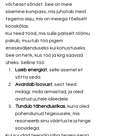
või heast sõnast. See on meie 
sisemine kompass, mis juhatab meid 
tegema asju, mis on meiega tõeliselt 
kooskõlas.
Kui teed tööd, mis sulle päriselt rõõmu 
pakub, muutub töö pigem 
eneseväljenduseks kui kohustuseks. 
See on hetk, kus töö ja kirg saavad 
üheks. Selline töö:
Laeb energiat
, selle asemel et 
võtta seda.
Avardab loovust
, sest teed 
midagi, mida armastad, ja oled 
avatud uutele ideedele.
Tundub tähendusrikas
, kuna oled 
pühendunud tegevusele, mis 
resoneerib sinu väärtuste ja hinge 
soovidega.
Kui suudad teenida raha tegevusega, 